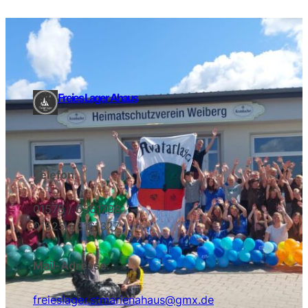
Freies Lager Ahaus
Telefon
:
01578 / 6561798
01525 / 3161327
Mail-Adresse
:
freieslager.stmarienahaus@gmx.de