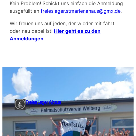
Kein Problem! Schickt uns einfach die Anmeldung
ausgefüllt an
freieslager.stmarienahaus@gmx.de
.
Wir freuen uns auf jeden, der wieder mit fährt
oder neu dabei ist!
Hier geht es zu den
Anmeldungen
.
Freies Lager Ahaus
Telefon
: